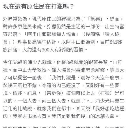
現在還有原住民在打獵嗎？
外界常認為，現代原住民的狩獵只為了「祭典」，然而，
對許多原住民來說，狩獵仍然是生活的一部份。出生特富
野部落、「阿里山鄉鄒族獵人協會」（後簡稱「獵人協
會」）理事長高德生估計，以阿里山鄉為例，目前8個鄒
族部落，大約還有300人有狩獵的習慣。
今年58歲的浦少光就說，他從8歲就開始跟著長輩上山狩
獵。而中正大學教授、獵人協會理事浦忠勇解釋，等長大
了可以獨當一面後：「我們打獵是，剛好今天沒什麼事，
然後天氣也不錯，冰箱的肉已經沒了，又剛好有一些夢
境、徵兆、訊息，（告訴你）這個時候上去（打獵）是可
以的，一個人去、兩三個人去，就走了。」浦少光用更生
活化的比喻說，就像我們在都市，某天說「我好想吃這種
肉，我就去市場去買。我們是到我們後山的冰箱去拿。」