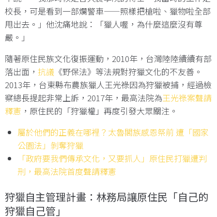
校長，可是看到一部爛警車——照樣把槍啦、獵物啦全部
甩出去。」他沈痛地說：「獵人喔，為什麼這麼沒有尊
嚴。」
隨著原住民族文化復振運動，2010年，台灣陸陸續續有部
落出面，
抗議
《野保法》等法規對狩獵文化的不友善。
2013年，台東縣布農族獵人王光祿因為狩獵被捕，經過檢
察總長提起非常上訴，2017年，最高法院為
王光祿案聲請
釋憲
，原住民的「狩獵權」再度引發大眾關注。
屬於他們的正義在哪裡？太魯閣族感恩祭前 遭「國家
公園法」剝奪狩獵
「政府要我們傳承文化，又要抓人」原住民打獵遭判
刑，最高法院首度聲請釋憲
狩獵自主管理計畫：林務局讓原住民「自己的
狩獵自己管」