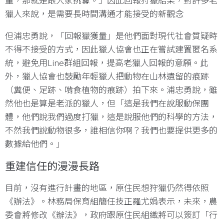
獵人來說，是需要長時間溝通才能接受的新觀念
但浦忠勇說，「回報獵獲量」是他們面對現代社會質疑時
不得不接受的方式，因此獵人協會也正在嘗試建置匿名系
統，避免用Line群組回報，提高老獵人回報的意願。此
外，獵人協會也鼓勵年輕獵人把動物在山林遺留的痕跡
（糞便、足跡、啃食植物的痕跡）拍下來。浦忠勇說，雖
然他也是算是老派的獵人，但「這是我們在說服動保團
體，他們說我們過度打獵，這是說服他們的科學的方法，
不然我們說動物很多，誰相信你啊？我們也要提供更多的
數據給他們。」
重建信任的漫漫長路
目前，沒有進行計畫的地區，原住民想狩獵仍然得依照
《辦法》。林務局保育組簡任技正羅尤娟表示，未來，農
委會將修改《辦法》，政府跟原住民組織將可以簽訂「行