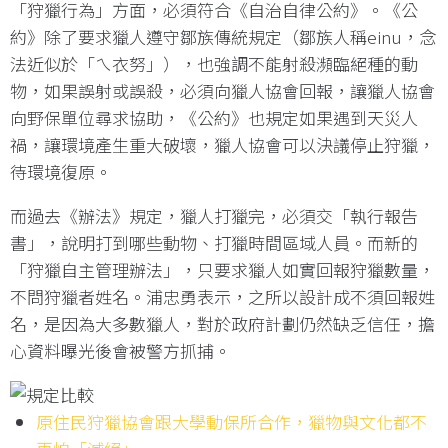
「狩獵行為」方面，必須符合《自治自律公約》。《公
約》除了要求獵人遵守鄒族傳統規定（鄒族人稱einu，念
法近似於「ㄟ衣努」），也強調不能射殺瀕臨絕種的動
物，如果誤射或誤殺，必須向獵人協會回報，讓獵人協會
向野保單位尋求協助，《公約》也規定如果遇到天災人
禍，讓環境產生重大破壞，獵人協會可以決議停止狩獵，
待環境復原。
而過去《辦法》規定，獵人打獵完，必須交「執行報告
書」，說明打到哪些動物、打獵時間區域人員。而新的
「狩獵自主管理辦法」，只要求獵人如實回報狩獵數量，
不問狩獵者姓名。浦忠勇表示，之所以設計成不須回報姓
名，是因為大多數獵人，對於政府計劃仍然缺乏信任，擔
心資料曝光後會被警方抓捕。
原住民狩獵協會跟大學動保所合作，獵物與文化都不