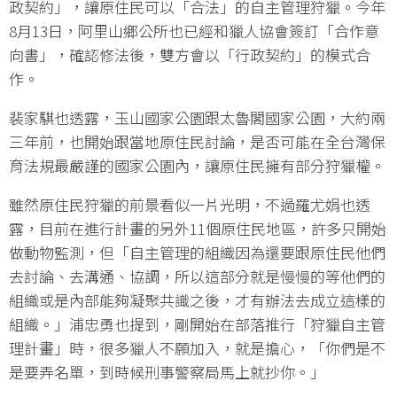
政契約」，讓原住民可以「合法」的自主管理狩獵。今年
8月13日，阿里山鄉公所也已經和獵人協會簽訂「合作意
向書」，確認修法後，雙方會以「行政契約」的模式合
作。
裴家騏也透露，玉山國家公園跟太魯閣國家公園，大約兩
三年前，也開始跟當地原住民討論，是否可能在全台灣保
育法規最嚴謹的國家公園內，讓原住民擁有部分狩獵權。
雖然原住民狩獵的前景看似一片光明，不過羅尤娟也透
露，目前在進行計畫的另外11個原住民地區，許多只開始
做動物監測，但「自主管理的組織因為還要跟原住民他們
去討論、去溝通、協調，所以這部分就是慢慢的等他們的
組織或是內部能夠凝聚共識之後，才有辦法去成立這樣的
組織。」浦忠勇也提到，剛開始在部落推行「狩獵自主管
理計畫」時，很多獵人不願加入，就是擔心，「你們是不
是要弄名單，到時候刑事警察局馬上就抄你。」