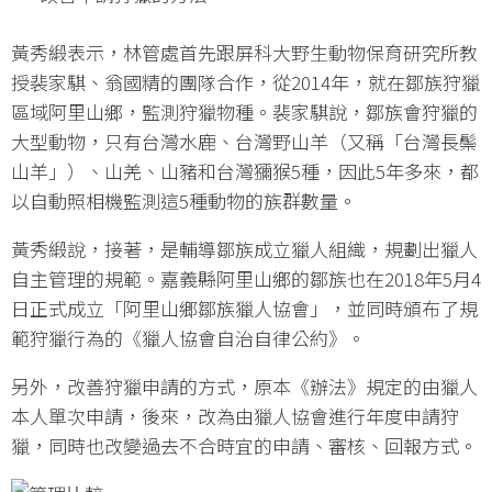
黃秀緞表示，林管處首先跟屏科大野生動物保育研究所教
授裴家騏、翁國精的團隊合作，從2014年，就在鄒族狩獵
區域阿里山鄉，監測狩獵物種。裴家騏說，鄒族會狩獵的
大型動物，只有台灣水鹿、台灣野山羊（又稱「台灣長鬃
山羊」）、山羌、山豬和台灣獼猴5種，因此5年多來，都
以自動照相機監測這5種動物的族群數量。
黃秀緞說，接著，是輔導鄒族成立獵人組織，規劃出獵人
自主管理的規範。嘉義縣阿里山鄉的鄒族也在2018年5月4
日正式成立「阿里山鄉鄒族獵人協會」，並同時頒布了規
範狩獵行為的《獵人協會自治自律公約》。
另外，改善狩獵申請的方式，原本《辦法》規定的由獵人
本人單次申請，後來，改為由獵人協會進行年度申請狩
獵，同時也改變過去不合時宜的申請、審核、回報方式。