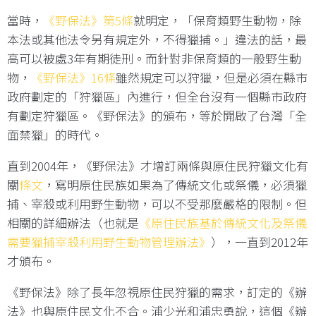
當時，
《野保法》第5條
就明定，「保育類野生動物，除
本法或其他法令另有規定外，不得獵捕。」違法的話，最
高可以被處3年有期徒刑。而針對非保育類的一般野生動
物，
《野保法》16條
雖然規定可以狩獵，但是必須在縣市
政府劃定的「狩獵區」內進行，但全台沒有一個縣市政府
有劃定狩獵區。《野保法》的頒布，等於開啟了台灣「全
面禁獵」的時代。
直到2004年，《野保法》才增訂兩條與原住民狩獵文化有
關
條文
，寫明原住民族如果為了傳統文化或祭儀，必須獵
捕、宰殺或利用野生動物，可以不受那麼嚴格的限制。但
相關的詳細辦法（也就是
《原住民族基於傳統文化及祭儀
需要獵捕宰殺利用野生動物管理辦法》
），一直到2012年
才頒布。
《野保法》除了長年忽視原住民狩獵的需求，訂定的《辦
法》也與原住民文化不合。浦少光和浦忠勇說，這個《辦