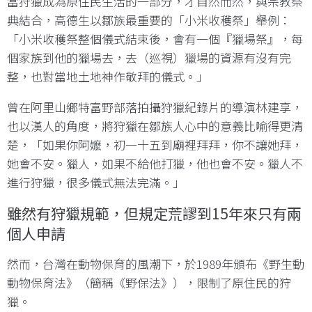
當狩獵成為原住民生活的一部分，才自然而然，與宗教祭
典結合，高德生以鄒族最重要的「小米收穫祭」舉例：
「小米收穫祭整個儀式結束後，會有一個『獵場祭』，每
個家族到他的獵場去，去（巡視）獵場的資源有沒有完
整，也對當地土地神作敬拜的儀式。」
曾在阿里山鄉特富野部落拍攝狩獵紀錄片的導演林建享，
也以漢人的角度，將狩獵在鄒族人心中的意義比喻得更清
楚，「如果你阿嬤，初一十五到廟裡拜拜，你不讓她拜，
她會不安。獵人，如果不給他打獵，他也會不安。獵人不
進行狩獵，很多儀式無法完滿。」
雖然有狩獵規範，但規定荒謬到15年來只有兩
個人申請
然而，台灣在動物保育的風潮下，於1989年頒布《野生動
動物保育法》（簡稱《野保法》），限制了原住民的狩
獵。