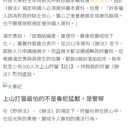
科技大學野生保育研究所教授裴家騏就曾
撰文表示
，由於
《辦法》規定申請人必須提供基本資料，但是，「許多獵
人因為對政府缺乏信心，擔心之後會被鎖定或被找麻煩，
也不願意按照規定提供個人資料。」
浦忠勇說，「這個結論是，誰理你，最後就變成地下
化。」嘉義林管處也表示，從2012年頒布《辦法》至今，
鄒族人只申請過兩次，而且兩次都沒通過縣政府審核，但
根據浦忠勇與高德生的估算，鄒族8個部落加起來，每年
就至少有300人次上山狩獵【註1】。林務局的狩獵《辦
法》形同虛設。
上山打獵最怕的不是毒蛇猛獸，是警察
在《野保法》、《辦法》的規定下，狩獵在原住民心中，
也從光榮的象徵，變成令人害怕的違法行為。