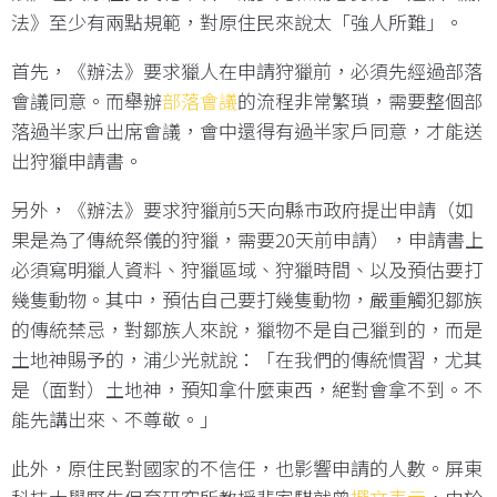
法》至少有兩點規範，對原住民來說太「強人所難」。
首先，《辦法》要求獵人在申請狩獵前，必須先經過部落
會議同意。而舉辦
部落會議
的流程非常繁瑣，需要整個部
落過半家戶出席會議，會中還得有過半家戶同意，才能送
出狩獵申請書。
另外，《辦法》要求狩獵前5天向縣市政府提出申請（如
果是為了傳統祭儀的狩獵，需要20天前申請），申請書上
必須寫明獵人資料、狩獵區域、狩獵時間、以及預估要打
幾隻動物。其中，預估自己要打幾隻動物，嚴重觸犯鄒族
的傳統禁忌，對鄒族人來說，獵物不是自己獵到的，而是
土地神賜予的，浦少光就說：「在我們的傳統慣習，尤其
是（面對）土地神，預知拿什麼東西，絕對會拿不到。不
能先講出來、不尊敬。」
此外，原住民對國家的不信任，也影響申請的人數。屏東