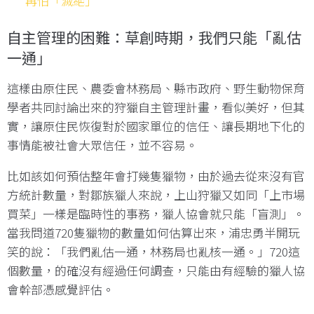
再怕「滅絕」
自主管理的困難：草創時期，我們只能「亂估
一通」
這樣由原住民、農委會林務局、縣市政府、野生動物保育
學者共同討論出來的狩獵自主管理計畫，看似美好，但其
實，讓原住民恢復對於國家單位的信任、讓長期地下化的
事情能被社會大眾信任，並不容易。
比如該如何預估整年會打幾隻獵物，由於過去從來沒有官
方統計數量，對鄒族獵人來說，上山狩獵又如同「上市場
買菜」一樣是臨時性的事務，獵人協會就只能「盲測」。
當我問道720隻獵物的數量如何估算出來，浦忠勇半開玩
笑的說：「我們亂估一通，林務局也亂核一通。」720這
個數量，的確沒有經過任何調查，只能由有經驗的獵人協
會幹部憑感覺評估。