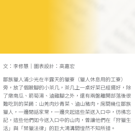
文：李修慧｜圖表設計：高嘉宏
鄒族獵人浦少光在半露天的獵寮（獵人休息用的工寮）
旁，放了個跛腳的小茶几，茶几上一桌好菜已經擺好，除
了燉南瓜、箭筍湯、滷雞腳之外，還有兩盤離開部落後很
難吃到的菜餚：山羌肉炒青菜、滷山豬肉，席間幾位鄒族
獵人，一邊閒話家常，一邊夾起這些菜送入口中，彷彿忘
記，這些他們如今送入口中的山肉，曾讓他們在「狩獵生
活」與「禁獵法律」的巨大鴻溝間惶然不知所措。