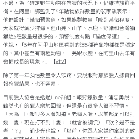
不過，為了確定野生動物在狩獵的狀況下，仍維持族群平
衡。在阿里山鄉監測了5年動物族群數量的裴家騏表示，
他們設計了幾個預警值，如果族群數量「降到某個程度，
大家就得減少狩獵。但山羌、山羊、水鹿、野豬和台灣獼
猴這5種數量是很多的，預警制度有點『過度保護』。」
他說，「5年在阿里山地區看到的這5種狩獵物種都是穩定
的，其中甚至有兩種動物，山羌跟水鹿，在阿里山去年有
微幅成長的現象。」【註2】
除了第一年預估數量令人頭疼，要說服對鄒族獵人據實回
報狩獵結果，也不容易。
目前獵人協會是透過Line群組回報狩獵數量，浦忠勇說，
雖然也有的獵人樂於回報，但還是有很多人很不習慣。
「因為一回報很多人會知道。老獵人喔，以前都是可以打
幾十隻，現在打不到十隻，（就會被調侃）『欸？是不是
老了？』」浦少光也說，「以前，你跟人家講你拿到的數
量，那就是跟人家挑釁。」因此回報狩獵結果，對許多老