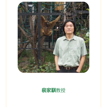
裴家騏
教授