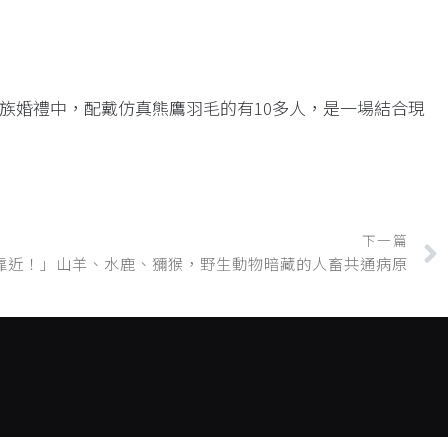
族婚禮中，配戴仿真熊鷹羽毛的有10多人，是一場結合現
下一篇
靠近！」山羊、水鹿、獼猴，野生動物暗藏的人畜共通病原