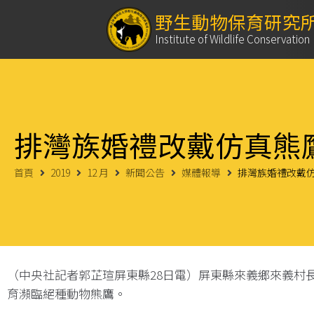
野生動物保育研究
Institute of Wildlife Conservation
排灣族婚禮改戴仿真熊
首頁
2019
12 月
新聞公告
媒體報導
排灣族婚禮改戴仿
（中央社記者郭芷瑄屏東縣28日電）屏東縣來義鄉來義村
育瀕臨絕種動物熊鷹。