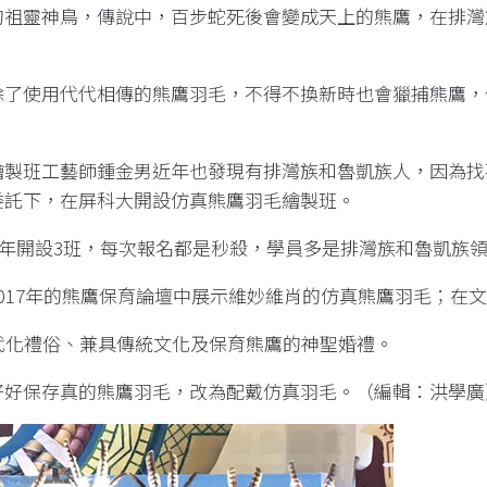
的祖靈神鳥，傳說中，百步蛇死後會變成天上的熊鷹，在排灣
了使用代代相傳的熊鷹羽毛，不得不換新時也會獵捕熊鷹，
製班工藝師鍾金男近年也發現有排灣族和魯凱族人，因為找
委託下，在屏科大開設仿真熊鷹羽毛繪製班。
，今年開設3班，每次報名都是秒殺，學員多是排灣族和魯凱族
017年的熊鷹保育論壇中展示維妙維肖的仿真熊鷹羽毛；在
代化禮俗、兼具傳統文化及保育熊鷹的神聖婚禮。
保存真的熊鷹羽毛，改為配戴仿真羽毛。（編輯：洪學廣）10