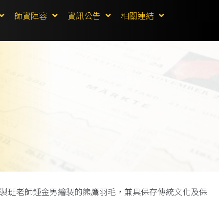
師資陣容
資訊公告
相關連結
繪製班老師鍾金男繪製的熊鷹羽毛，兼具保存傳統文化及保