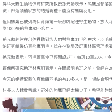
屏科大野生動物保育研究所教授孫元勳表示，熊鷹是部落
徵，部落領袖家族的結婚聘禮不能沒有熊鷹羽毛。
但因熊鷹已被列為保育類第一級瀕臨絕種野生動物，族人除
到1000隻的熊鷹頗不容易。
孫元勳經常在部落裡聽到族人們對熊鷹羽毛的需求，羽毛繪
始研究繪製仿真熊鷹羽毛，並在林務局及屏東林區管理處
孫元勳表示，羽毛班至今已經開設2年，每班10至20人
野保所研究助理林惠珊表示，在開設羽毛班之前，曾經在2
今天的婚禮配戴仿真熊鷹羽毛的有10多人，是一場結合現
村長夫人魏貴香說，野外的熊鷹已經太稀少了，希望能夠好好