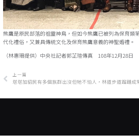
熊鷹是原民部落的祖靈神鳥，但如今熊鷹已被列為保育類第
代化禮俗，又兼具傳統文化及保育熊鷹意義的神聖婚禮。
（林惠珊提供）中央社記者郭芷瑄傳真 108年12月28日
上一篇