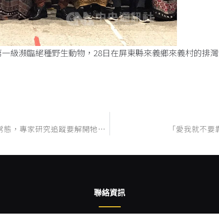
一級瀕臨絕種野生動物，28日在屏東縣來義鄉來義村的排灣
塔塔加貂民有多個族群出沒但牠不怕人，林道步道蹓躂成常態，專家研究追蹤要解開牠們的社會結構等神秘面紗….山友巧遇莫干擾靠近….
「愛我就不要
聯絡資訊