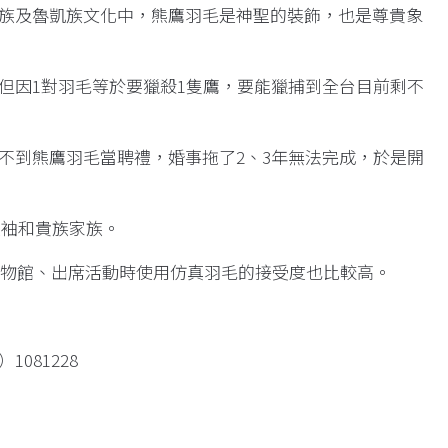
族及魯凱族文化中，熊鷹羽毛是神聖的裝飾，也是尊貴象
但因1對羽毛等於要獵殺1隻鷹，要能獵捕到全台目前剩不
不到熊鷹羽毛當聘禮，婚事拖了2、3年無法完成，於是開
領袖和貴族家族。
文物館、出席活動時使用仿真羽毛的接受度也比較高。
81228