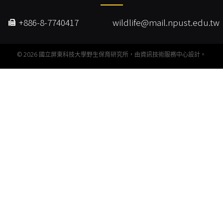
+886-8-7740417
wildlife@mail.npust.edu.tw
©
2026
國立屏東科技大學野生保育研究所，由
資訊技術服務中心
設計。