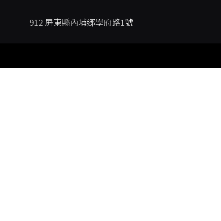
912 屏東縣內埔鄉學府路1號