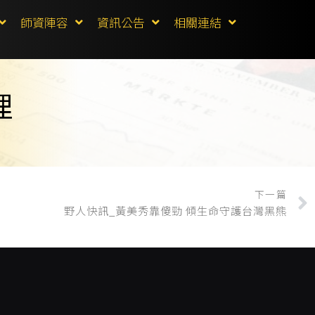
師資陣容
資訊公告
相關連結
理
下一篇
野人快訊_黃美秀靠傻勁 傾生命守護台灣黑熊