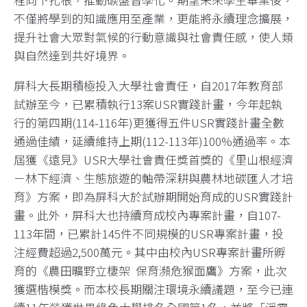
不僅將學到的知識應用至產業，更能將永續理念擴展，
提升社會大眾對氣候的行動意識與社會責任感，使人類
與自然達到共好境界。
屏科大長期積極投入大學社會責任，自2017年教育部
試辦至今，已累積執行13案USR實踐計畫，今年起執
行的第四期(114-116年)更獲得五件USR實踐計畫全數
通過佳績，延續維持上期(112-113年)100%通過率。本
屆獲《遠見》USR大學社會責任獎首獎的《里山根經濟
－林下經濟、生態旅遊的軸帶深耕與農林地碳匯人才培
育》方案，即為屏科大於試辦期開始育成的USR實踐計
畫。此外，屏科大也持續育成校內專案計畫，自107-
113年間，已累計145件不同規模的USR專案計畫，投
注經費超過2,500萬元。其中由校內USR專案計畫所孵
育的《農田曠野立棲架 保育瀕危猴面鷹》方案，此次
獲選楷模獎。而本校長期關注環境永續議題，至今已連