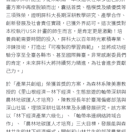
畫方案中再度脫穎而出，囊括首獎、楷模獎及績優獎等
三項殊榮，證明屏科大長期深耕教學研究、產學合作、
創新發展及社會責任實踐，已獲外界認可。這次獲獎對
本校執行USR 計畫的師生而言，是肯定更是激勵！培
養典範需要時間的投入，屏科大以百年時光累積專業、
淬鍊技術，打造出『可複製的學習典範』，並將成功經
驗分享至全臺各縣市、甚至國際舞臺。非常感謝委員們
的肯定，未來屏科大將持續努力精進，為社會進步貢獻
己力。」
於「產業共創組」榮獲首獎的方案，為森林系陳美惠教
授的《里山根經濟－林下經濟、生態旅遊的軸帶深耕與
農林地碳匯人才培育》，陳教授長年於臺灣偏鄉部落與
深山社區，埋頭深耕社區林業及永續發展研究。該方案
以「林下經濟產業六級化」、「軸帶串連網絡跨域合
作」、「農林地碳匯人才培育」三大目標，發展能與森
林共生的林下經濟模式，開創和山林共生的部落農業經