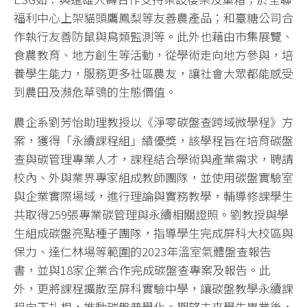
福利中心上架貓頭鷹鳳梨等友善農產品；和臺糖公司合
作執行友善防鼠與鳥類監測等。此外也藉由市集展覽、
食農教育、地方創生等活動，從學術走向地方參與，培
養學生能力，服務更多社區農友，讓社會大眾都能感受
到農田及瀕危草鴞的生態價值。
農企系劉芳怡助理教授以《淨零碳盤查跨域微學程》方
案，獲得「永續課程組」績優獎，該學程旨在培育碳盤
查與碳管理專業人才，課程結合學術與產業需求，聘請
校內、外與業界專家組成教師團隊，並使用碳盤實驗室
與企業實際場域，進行理論與實務教學，輔導修課學生
共取得259張專業碳管理與永續相關證照。劉教授與學
生組成碳盤亮點種子團隊，指導學生完成屏科大校區與
保力、達仁林場等範圍的2023年溫室氣體盤查報告
書，並與18家企業合作完成碳盤查專案及報告。此
外，更將課程擴散至屏科實驗中學，讓碳盤教學永續課
程向下扎根，推動碳盤普學化。期望未來學生畢業後，