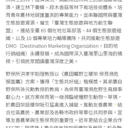
濟，建立林下養蜂、段木香菇等林下栽培技術體系，培
育青年農林地碳匯量測的專業能力，並串聯國際與臺灣
生態旅遊資源，催生「臺灣生態旅遊與地方創生聯
盟」，連結全臺 65 個在地社區部落、44 個生態旅遊組
織，以及 10 個專業培力輔導團隊，共同推動生態旅遊
DMO（Destination Marketing Organization，目的地
行銷組織）永續發展，成為國際深入臺灣里山里海的橋
樑，引領民眾閱讀臺灣深度之美。
野保所洪孝宇助理教授以《農田曠野立棲架 保育瀕危
猴面鷹》方案，獲得「生態共好組」楷模獎。其承襲自
野保所孫元勳教授的教誨，為保育臺灣瀕危野生鳥類奉
獻心力，該方案保育第一級瀕臨絕種野生動物－草鴞，
於農田架設棲架吸引猛禽進入捕鼠，推動友善農業
，
結
合社區農民、農業部及各縣市政府等單位共同參與，宣
導友善農業與生態保育的重要性。近年更結合企業合作
ESG如：與遠雄人壽合作支持架設棲架及巢箱；於全聯