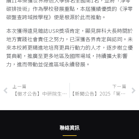
續11年榮獲世界綠色大學排名全國第1名，並將「淨零
碳排技術」作為學校發展重點，本屆獲績優獎的《淨零
碳盤查跨域微學程》便是根源於此而推動。
本次獲得遠見雜誌USR獎項肯定，顯見屏科大長時間於
地方實踐社會責任之努力，已深獲各界肯定與認同。未
來本校將更精進地培育更具行動力的人才，逐步樹立優
質典範，推廣至更多地區及國際場域，持續擴大影響
力，進而帶動並促進區域永續發展。
上一篇
下一篇
【徵才公告】中研院生多所 徵求「綠島長期社會生態核心觀測平台」計畫研究助理一名
【新聞公告】2025「第13屆亞洲猛禽研究保育聯盟暨第7屆台灣猛禽研討會」本所鳥類生態研究室同學連獲佳績，與有榮焉
聯絡資訊