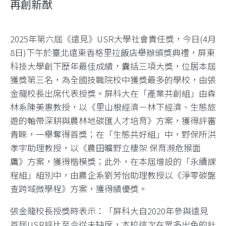
再創新猷
2025年第六屆《遠見》USR大學社會責任獎，今日(4月
8日)下午於臺北遠東香格里拉飯店舉辦頒獎典禮，屏東
科技大學創下歷年最佳成績，囊括三項大獎，位居本屆
獲獎第三名，為全國技職院校中獲獎最多的學校，由張
金龍校長出席代表授獎。屏科大在「產業共創組」由森
林系陳美惠教授，以《里山根經濟－林下經濟、生態旅
遊的軸帶深耕與農林地碳匯人才培育》方案，獲得評審
青睞，一舉奪得首獎；在「生態共好組」中，野保所洪
孝宇助理教授，以《農田曠野立棲架 保育瀕危猴面
鷹》方案，獲得楷模獎；此外，在本屆增設的「永續課
程組」組別中，由農企系劉芳怡助理教授以《淨零碳盤
查跨域微學程》方案，獲得績優獎。
張金龍校長授獎時表示：「屏科大自2020年參與遠見
首屆USR評比至今從未缺席，本校這次在眾多出色的計