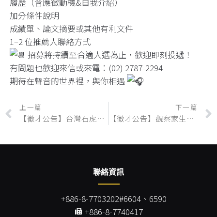
履歷（含應徵動機&自我介紹）
加分條件說明
成績單、論文摘要或其他有利文件
1–2 位推薦人聯絡方式
招募將持續至合適人選為止，歡迎即刻投遞！
有問題也歡迎來信或來電：(02) 2787-2294
期待在聲音的世界裡，與你相遇
上一篇
下一篇
【徵才公告】台灣石虎保育協會 誠徵研究調查專員、棲地保育員各一名
【徵才公告】觀察家生態顧問公司 台北辦公室 誠徵保育規劃二部計畫專員1名
聯絡資訊
+886-8-7703202#6604、6590
+886-8-7740417