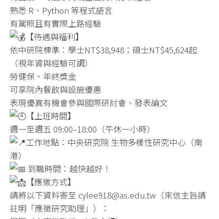
熟悉 R、Python 等程式語言
有駕照且有實際上路經驗
【待遇與福利】
依中研院標準：學士NT$38,948；碩士NT$45,624起
（視年資與經驗可調）
勞健保、年終獎金
可享院內餐飲與設施優惠
表現優異有機會參與國際研討會、發表論文
【上班時間】
週一至週五 09:00–18:00（午休一小時）
工作地點：中央研究院 生物多樣性研究中心（南
港）
到職時間：越快越好！
【應徵方式】
請將以下資料寄至 cylee918@as.edu.tw（來信主旨請
註明「應徵研究助理」）：