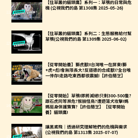
【住草叢的貓頭鷹】系列一：草鴞的日常與危
機 (公視我們的島 第1308集 2025-05-26)
11
【住草叢的貓頭鷹】系列二：生態服務給付幫
草鴞(公視我們的島 第1309集 2025-06-02)
12
【從零開始養】獅虎獸!!台灣唯一在屏東!獅
+虎=彪!會無限長大?反道德的合成獸!?全台唯
13
一倖存!走路吃東西都很震撼!【許伯簡芝】
【從零開始】草鴞!即將滅絕!只剩300-500隻?
跟石虎同等瀕危?猴臉怪鳥?遭遊蕩犬攻擊!媽
14
媽挺身保護寶寶?【許伯簡芝】【從零開始
養】貓頭鷹!
讓黑鳶飛｜透過研究理解牠們的危機與需求
(公視我們的島 第1313集 2025-07-07)
15