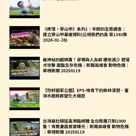
2
《疼惜。穿山甲》系列1｜半瞑的生態調查：
建立穿山甲基礎資料(公視我們的島 第1343集
3
2026-01-26)
最神祕的貓頭鷹！草鴞與人為鄰 棲地減少 遊蕩
犬攻擊 面臨生存危機｜新聞高峰會 動物危機｜
4
華視新聞 20250119
【你好國家公園】EP5-啃食下的森林演替—臺
灣水鹿族群變化大揭密
5
台灣最壯碩猛禽瀕臨絕種 全台熊鷹只剩1000
隻！育雛畫面首度曝光｜新聞高峰會 動物危機
6
｜華視新聞 20250119