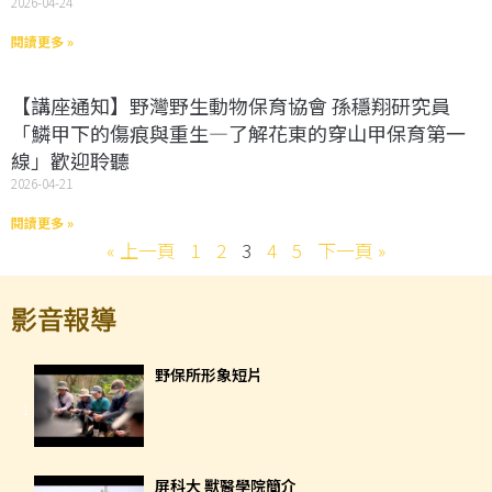
2026-04-24
閱讀更多 »
【講座通知】野灣野生動物保育協會 孫穩翔研究員
「鱗甲下的傷痕與重生—了解花東的穿山甲保育第一
線」歡迎聆聽
2026-04-21
閱讀更多 »
« 上一頁
1
2
3
4
5
下一頁 »
影音報導
野保所形象短片
1
屏科大 獸醫學院簡介