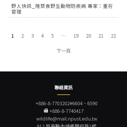
野人快訊_陸禁食野生動物防疾病 專家：重在
管理
1
2
3
4
5
…
19
20
21
22
下一頁
聯絡資訊
+886-8-7703202#6604、6590
+886-8-7740417
wildlife@mail.npust.edu.tw
912 屏東縣內埔鄉學府路1號