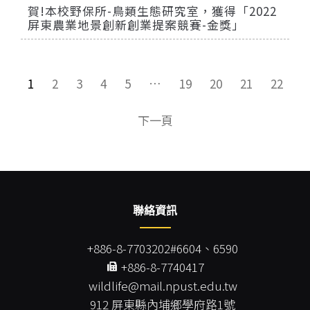
賀!本校野保所-鳥類生態研究室，獲得「2022
屏東農業地景創新創業提案競賽-金獎」
1
2
3
4
5
…
19
20
21
22
下一頁
聯絡資訊
+886-8-7703202#6604、6590
+886-8-7740417
wildlife@mail.npust.edu.tw
912 屏東縣內埔鄉學府路1號