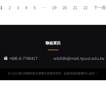
1
2
3
4
5
…
19
20
21
22
下一頁
聯絡資訊
+886-8-7740417
wildlife@mail.npust.edu.tw
©
2026
國立屏東科技大學野生保育研究所，由
資訊技術服務中心
設計。