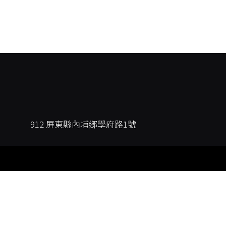
912 屏東縣內埔鄉學府路1號