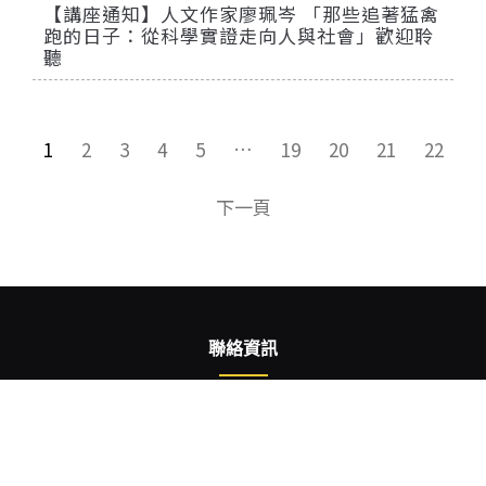
【講座通知】人文作家廖珮岑 「那些追著猛禽
跑的日子：從科學實證走向人與社會」歡迎聆
聽
1
2
3
4
5
…
19
20
21
22
下一頁
聯絡資訊
+886-8-7703202#6604、6590
+886-8-7740417
wildlife@mail.npust.edu.tw